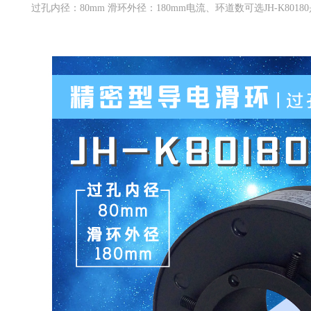
过孔内径：80mm 滑环外径：180mm电流、环道数可选JH-K8